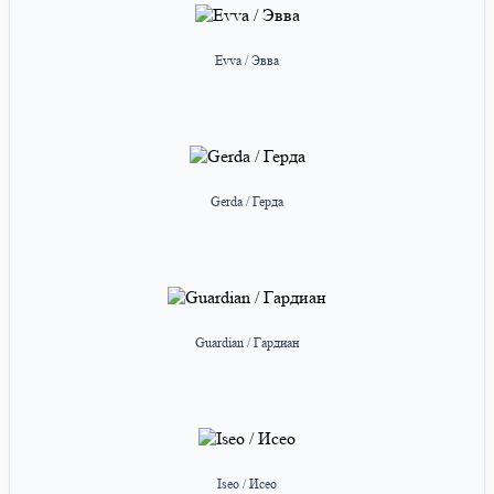
Evva / Эвва
Gerda / Герда
Guardian / Гардиан
Iseo / Исео