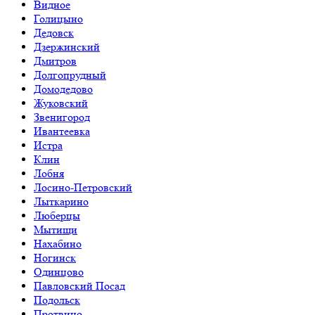
Видное
Голицыно
Дедовск
Дзержинский
Дмитров
Долгопрудный
Домодедово
Жуковский
Звенигород
Ивантеевка
Истра
Клин
Лобня
Лосино-Петровский
Лыткарино
Люберцы
Мытищи
Нахабино
Ногинск
Одинцово
Павловский Посад
Подольск
Протвино